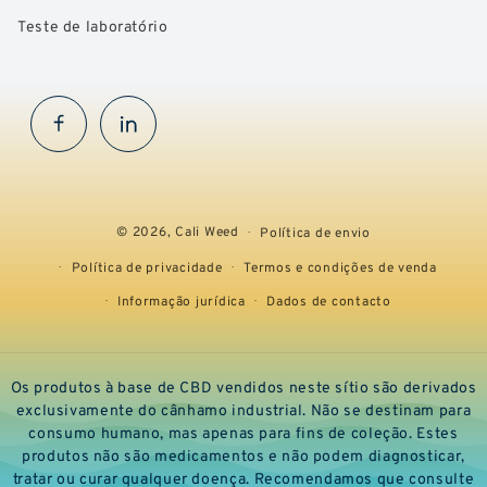
Teste de laboratório
Facebook
InstaGram
© 2026,
Cali Weed
Política de envio
Política de privacidade
Termos e condições de venda
Informação jurídica
Dados de contacto
Os produtos à base de CBD vendidos neste sítio são derivados
exclusivamente do cânhamo industrial. Não se destinam para
consumo humano, mas apenas para fins de coleção. Estes
produtos não são medicamentos e não podem diagnosticar,
tratar ou curar qualquer doença. Recomendamos que consulte