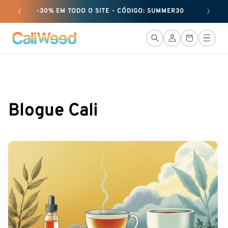
passar
-30% EM TODO O SITE - CÓDIGO: SUMMER30
+ 25 G
ao
conteúdo
LiGação
Cesto
Blogue Cali