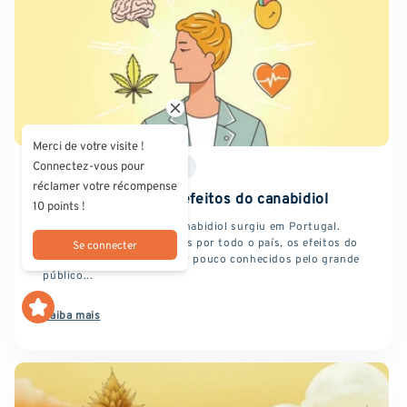
Merci de votre visite !
Connectez-vous pour
10 DE OUTUBRO DE 2025
réclamer votre récompense
Lista completa dos efeitos do canabidiol
10 points !
Há já vários anos que o canabidiol surgiu em Portugal.
Apesar da abertura de lojas por todo o país, os efeitos do
Se connecter
canabidiol continuam a ser pouco conhecidos pelo grande
público...
Saiba mais