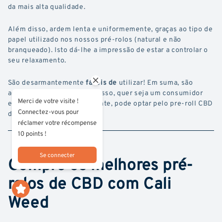
da mais alta qualidade.
Além disso, ardem lenta e uniformemente, graças ao tipo de
papel utilizado nos nossos pré-rolos (natural e não
branqueado). Isto dá-lhe a impressão de estar a controlar o
seu relaxamento.
São desarmantemente
fáceis de
utilizar! Em suma, são
adequados para todos, por isso, quer seja um consumidor
Merci de votre visite !
experiente ou um principiante, pode optar pelo pre-roll CBD
Connectez-vous pour
de olhos fechados.
réclamer votre récompense
10 points !
Se connecter
Compre os melhores pré-
rolos de CBD com Cali
Weed