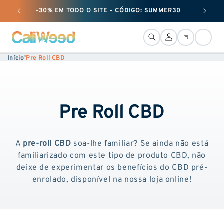
passar
-30% EM TODO O SITE - CÓDIGO: SUMMER30
+ 25 G
ao
conteúdo
LiGação
Cesto
Início
'
Pre Roll CBD
Pre Roll CBD
A
pre-roll CBD
soa-lhe familiar? Se ainda não está
familiarizado com este tipo de produto CBD, não
deixe de experimentar os benefícios do CBD pré-
enrolado, disponível na nossa loja online!