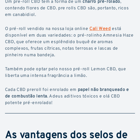
Um pre-roll CBD tem a forma de um
charro pré-rolado
,
contendo flores de CBD. pre rolls CBD são, portanto, ricos
em canabidiol.
O pré-roll vendido na nossa loja online
Cali Weed
está
disponível em duas variedades: o pré-rolinho Amnesia Haze
CBD, que oferece um esplêndido buquê de aromas
complexos, frutas cítricas, notas terrosas e lascas de
pinheiro numa bandeja.
Também pode optar pelo nosso pré-roll Lemon CBD, que
liberta uma intensa fragrância a limão.
Cada CBD preroll foi enrolado em
papel não branqueado e
de combustão lenta
. Adeus aditivos tóxicos e olá CBD
potente pré-enrolado!
As vantagens dos selos de