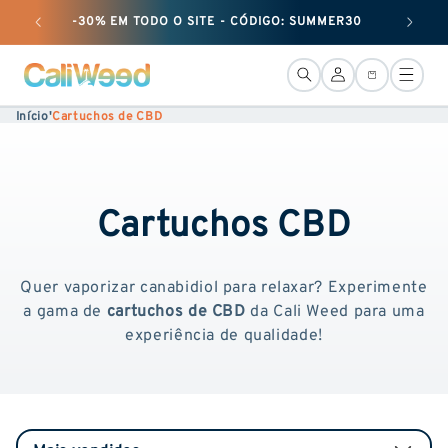
passar
-30% EM TODO O SITE - CÓDIGO: SUMMER30
+ 25 G
ao
conteúdo
LiGação
Cesto
Início
'
Cartuchos de CBD
Cartuchos CBD
Quer vaporizar canabidiol para relaxar? Experimente
a gama de
cartuchos de CBD
da Cali Weed para uma
experiência de qualidade!