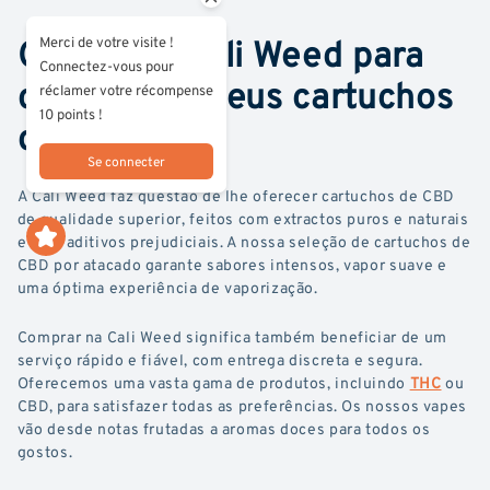
Confie na Cali Weed para
Merci de votre visite !
Connectez-vous pour
comprar os seus cartuchos
réclamer votre récompense
10 points !
de CBD
Se connecter
A Cali Weed faz questão de lhe oferecer cartuchos de CBD
de qualidade superior, feitos com extractos puros e naturais
e sem aditivos prejudiciais. A nossa seleção de cartuchos de
CBD por atacado garante sabores intensos, vapor suave e
uma óptima experiência de vaporização.
Comprar na Cali Weed significa também beneficiar de um
serviço rápido e fiável, com entrega discreta e segura.
Oferecemos uma vasta gama de produtos, incluindo
THC
ou
CBD, para satisfazer todas as preferências. Os nossos vapes
vão desde notas frutadas a aromas doces para todos os
gostos.