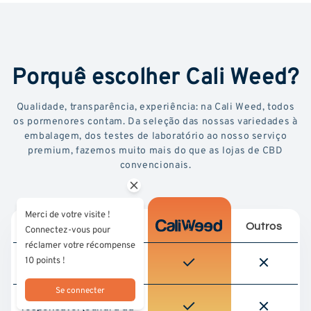
Porquê escolher Cali Weed?
Qualidade, transparência, experiência: na Cali Weed, todos
os pormenores contam. Da seleção das nossas variedades à
embalagem, dos testes de laboratório ao nosso serviço
premium, fazemos muito mais do que as lojas de CBD
convencionais.
Merci de votre visite !
Outros
Connectez-vous pour
réclamer votre récompense
10 points !
Testado em laboratório
por terceiros
Se connecter
Aprovisionamento
responsável (cultura da