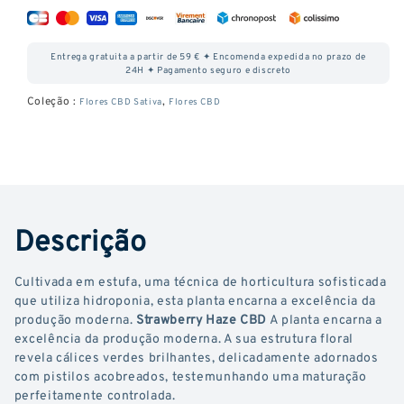
quantidade
quantidade
de
de
Entrega gratuita a partir de 59 € ✦ Encomenda expedida no prazo de
Strawberry
Strawberry
24H ✦ Pagamento seguro e discreto
Haze
Haze
Coleção :
,
Flores CBD Sativa
Flores CBD
CBD
CBD
Descrição
Cultivada em estufa, uma técnica de horticultura sofisticada
que utiliza hidroponia, esta planta encarna a excelência da
produção moderna.
Strawberry Haze CBD
A planta encarna a
excelência da produção moderna. A sua estrutura floral
revela cálices verdes brilhantes, delicadamente adornados
com pistilos acobreados, testemunhando uma maturação
perfeitamente controlada.