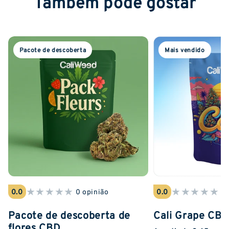
Também pode gostar
Pacote de descoberta
Mais vendido
★
★
★
★
★
★
★
★
★
★
0.0
0 opinião
0.0
0 
Pacote de descoberta de
Cali Grape CB
flores CBD