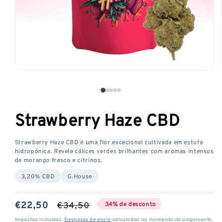
Abrir
o
media
1
Strawberry Haze CBD
numa
janela
modal
Strawberry Haze CBD é uma flor excecional cultivada em estufa
hidropónica. Revela cálices verdes brilhantes com aromas intensos
de morango fresco e citrinos.
3,20% CBD
G.House
Preço
€22,50
Preço
€34,50
34% de desconto
promocional
normal
Despesas de envio
Impostos incluídos.
calculadas no momento do pagamento.