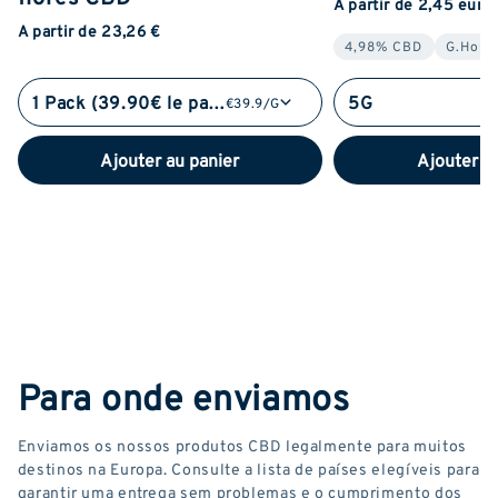
A partir de 2,45 euro
A partir de 23,26 €
4,98% CBD
G.Hous
1 Pack (39.90€ le pack)
5G
€39.9/G
Ajouter au panier
Ajouter a
Para onde enviamos
Enviamos os nossos produtos CBD legalmente para muitos
destinos na Europa. Consulte a lista de países elegíveis para
garantir uma entrega sem problemas e o cumprimento dos