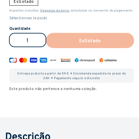
EsGotado
Despesas de envio
Impostos incluídos.
calculadas no momento do pagamento.
Quantidade
EsGotado
Reduzir
Aumentar
a
a
quantidade
quantidade
de
de
Entrega gratuita a partir de 59 € ✦ Encomenda expedida no prazo de
Mimosa
Mimosa
24H ✦ Pagamento seguro e discreto
CBD
CBD
Este produto não pertence a nenhuma coleção.
Descrição