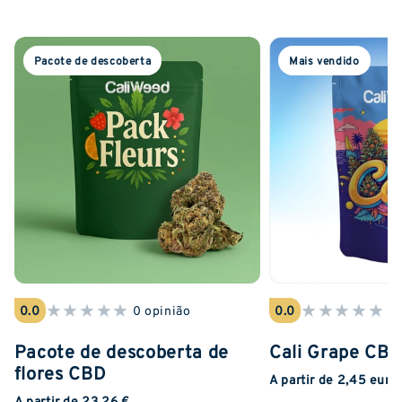
Pacote de descoberta
Mais vendido
★
★
★
★
★
★
★
★
★
★
0.0
0 opinião
0.0
0 
Pacote de descoberta de
Cali Grape CB
flores CBD
A partir de 2,45 euro
A partir de 23,26 €