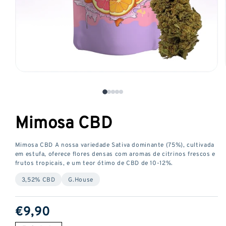
Abrir
o
media
1
Mimosa CBD
numa
janela
modal
Mimosa CBD A nossa variedade Sativa dominante (75%), cultivada
em estufa, oferece flores densas com aromas de citrinos frescos e
frutos tropicais, e um teor ótimo de CBD de 10-12%.
3,52% CBD
G.House
Preço
€9,90
normal