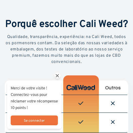
Porquê escolher Cali Weed?
Qualidade, transparência, experiência: na Cali Weed, todos
os pormenores contam. Da seleção das nossas variedades à
embalagem, dos testes de laboratório ao nosso serviço
premium, fazemos muito mais do que as lojas de CBD
convencionais.
Merci de votre visite !
Outros
Connectez-vous pour
réclamer votre récompense
Testado em laboratório
por terceiros
10 points !
Aprovisionamento
Se connecter
responsável (cultura da
UE)