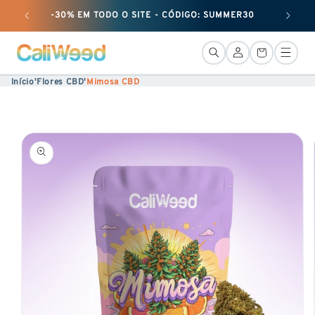
Ignorar
-30% EM TODO O SITE - CÓDIGO: SUMMER30
+ 50 G 
e
passar
LiGação
Cesto
ao
Início
'
Flores CBD
'
Mimosa CBD
conteúdo
Ir para
informações
sobre o
produto