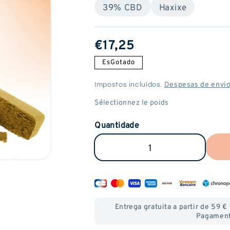
39% CBD
Haxixe
Preço
€17,25
normal
EsGotado
Despesas de envi
Impostos incluídos.
Quantidade
Reduzir
Aumenta
a
a
quantidade
quantid
de
de
Entrega gratuita a partir de 59
California
Californi
Pagament
Haze
Haze