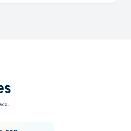
es
ado.