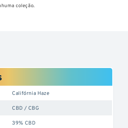
nhuma coleção.
s
Califórnia Haze
CBD / CBG
39% CBD