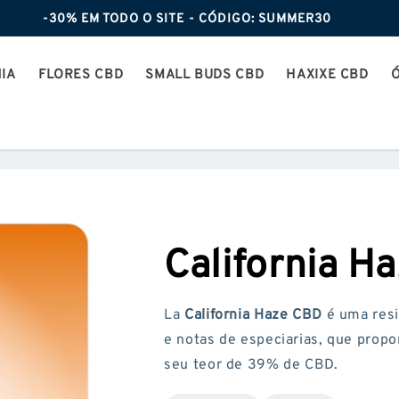
-30% EM TODO O SITE - CÓDIGO: SUMMER30
IA
FLORES CBD
SMALL BUDS CBD
HAXIXE CBD
California H
La
California Haze CBD
é uma resi
e notas de especiarias, que prop
seu teor de 39% de CBD.