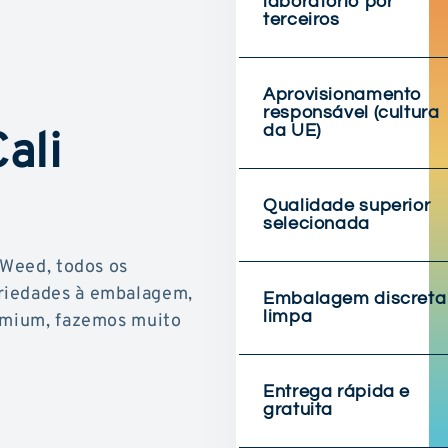
laboratório por
terceiros
Aprovisionamento
responsável (cultura
ali
da UE)
Qualidade superior
selecionada
 Weed, todos os
riedades à embalagem,
Embalagem discreta
remium, fazemos muito
limpa
Entrega rápida e
gratuita