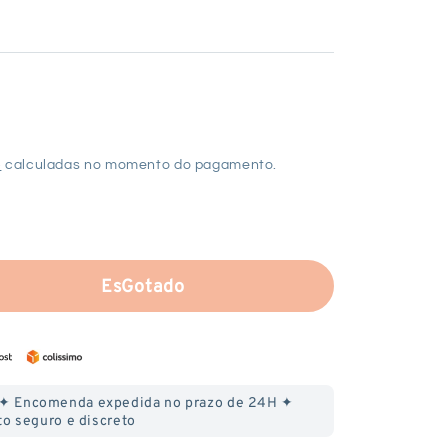
o
calculadas no momento do pagamento.
EsGotado
r
ade
 € ✦ Encomenda expedida no prazo de 24H ✦
a
o seguro e discreto