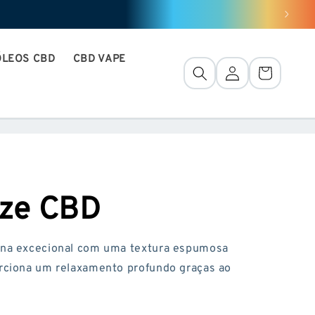
ÓLEOS CBD
CBD VAPE
LiGação
Cesto
aze CBD
na excecional com uma textura espumosa
orciona um relaxamento profundo graças ao