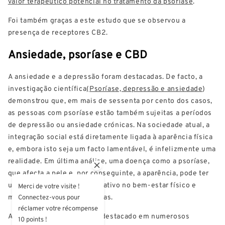
valor terapêutico potencial no tratamento da psoríase
.
Foi também graças a este estudo que se observou a
presença de receptores CB2.
Ansiedade, psoríase e CBD
A ansiedade e a depressão foram destacadas. De facto, a
investigação científica
(Psoríase, depressão e ansiedade
)
demonstrou que, em mais de sessenta por cento dos casos,
as pessoas com psoríase estão também sujeitas a períodos
de depressão ou ansiedade crónicas. Na sociedade atual, a
integração social está diretamente ligada à aparência física
e, embora isto seja um facto lamentável, é infelizmente uma
realidade. Em última análise, uma doença como a psoríase,
que afecta a pele e, por conseguinte, a aparência, pode ter
um impacto totalmente negativo no bem-estar físico e
Merci de votre visite !
mental das pessoas afectadas.
Connectez-vous pour
réclamer votre récompense
Até à data, o CBD tem sido destacado em numerosos
10 points !