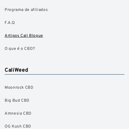
Programa de afiliados
F.A.Q
Artigos Cali Blogue
O que é o CBD?
CaliWeed
Moonrock CBD
Big Bud CBD
Amnesia CBD
OG Kush CBD