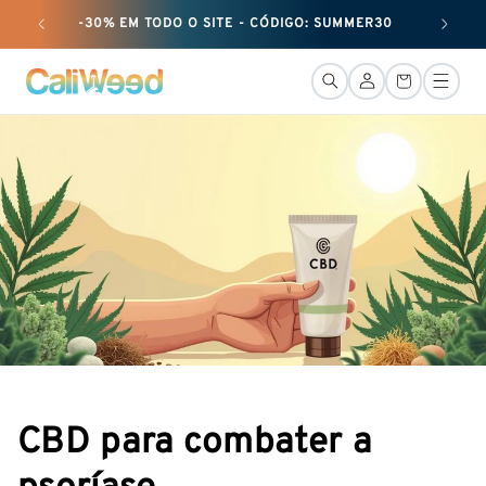
passar
-30% EM TODO O SITE - CÓDIGO: SUMMER30
+ 25 G
ao
conteúdo
LiGação
Cesto
CBD para combater a
psoríase