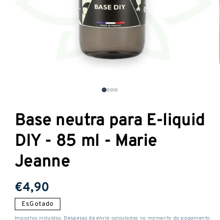
Abrir
o
media
1
Base neutra para E-liquid
numa
janela
DIY - 85 ml - Marie
modal
Jeanne
Preço
€4,90
normal
EsGotado
Despesas de envio
Impostos incluídos.
calculadas no momento do pagamento.