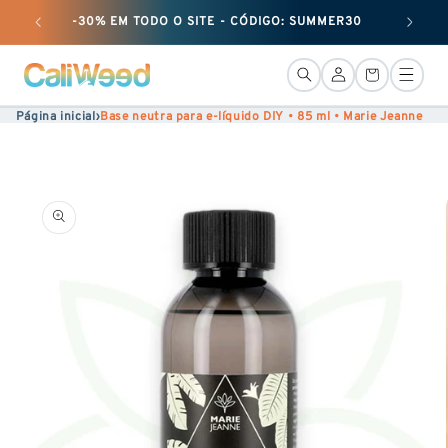
Ignorar
-30% EM TODO O SITE - CÓDIGO: SUMMER30
+ 50 G 
e
passar
LiGação
Cesto
ao
Página inicial
›
Base neutra para e-líquido DIY • 85 ml • Marie Jeanne
conteúdo
Ir para
informações
sobre o
produto