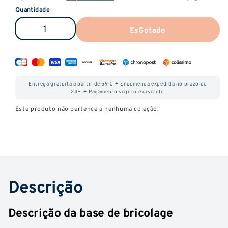
Quantidade
EsGotado
Reduzir
Aumentar
a
a
quantidade
quantidade
de
de
Entrega gratuita a partir de 59 € ✦ Encomenda expedida no prazo de
Base
Base
24H ✦ Pagamento seguro e discreto
Neutra
Neutra
Este produto não pertence a nenhuma coleção.
para
para
E-
E-
liquid
liquid
DIY
DIY
Descrição
-
-
85
85
Descrição da base de bricolage
ml
ml
-
-