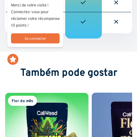
Entrega rápida e
Merci de votre visite !
gratuita
Connectez-vous pour
réclamer votre récompense
Programa de fidelização
e de vantagens para os
10 points !
clientes
Se connecter
Também pode gostar
Flor do mês