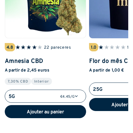
★
★
★
★
★
★
★
★
★
★
4.8
22 pareceres
1.0
1 
Amnesia CBD
Flor do mês C
A partir de 2,45 euros
A partir de 1,00 €
7,30% CBD
Interior
25G
5G
€4.45/G
Ajouter a
Ajouter au panier