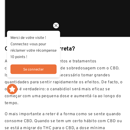
Merci de votre visite !
Connectez-vous pour
Qual é a dosagem correta?
réclamer votre récompense
10 points !
Ao contrário dos medicamentos e tratamentos
convencionais, não há risco de sobredosagem com o CBD.
Se connecter
Isso não significa que seja necessário tomar grandes
quantidades para sentir rapidamente os efeitos. De facto, o
oposto é verdadeiro: o canabidiol será mais eficaz se
começar com uma pequena dose e aumentá-la ao longo do
tempo.
O mais importante a reter é a forma como se sente quando
consome CBD. Quando se tem um certo hábito com CBD ou
se está a migrar do THC para o CBD, a dose mínima