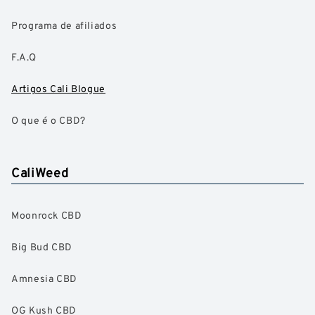
Programa de afiliados
F.A.Q
Artigos Cali Blogue
O que é o CBD?
CaliWeed
Moonrock CBD
Big Bud CBD
Amnesia CBD
OG Kush CBD