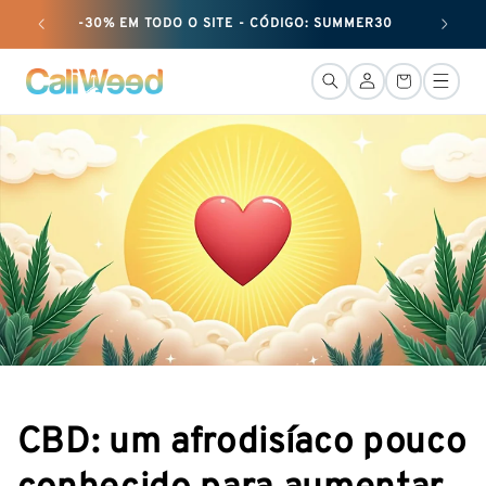
passar
-30% EM TODO O SITE - CÓDIGO: SUMMER30
+ 50 G 
ao
conteúdo
LiGação
Cesto
CBD: um afrodisíaco pouco
conhecido para aumentar